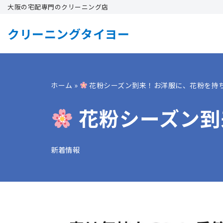
大阪の宅配専門のクリーニング店
コ
クリーニングタイヨー
ン
テ
ン
ツ
ホーム
»
花粉シーズン到来！お洋服に、花粉を持
へ
花粉シーズン到
ス
キ
ッ
新着情報
プ