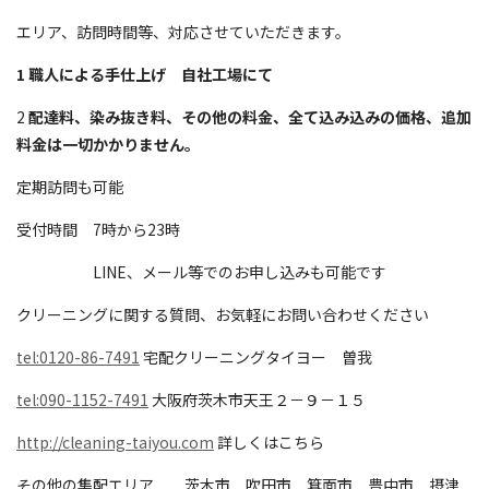
エリア、訪問時間等、対応させていただきます。
1 職人による手仕上げ 自社工場にて
2
配達料、染み抜き料、その他の料金、全て込み込みの価格、追加
料金は一切かかりません。
定期訪問も可能
受付時間 7時から23時
LINE、メール等でのお申し込みも可能です
クリーニングに関する質問、お気軽にお問い合わせください
tel:0120-86-7491
宅配クリーニングタイヨー 曽我
tel:090-1152-7491
大阪府茨木市天王２－９－１５
http://cleaning-taiyou.com
詳しくはこちら
その他の集配エリア 茨木市 吹田市 箕面市 豊中市 摂津