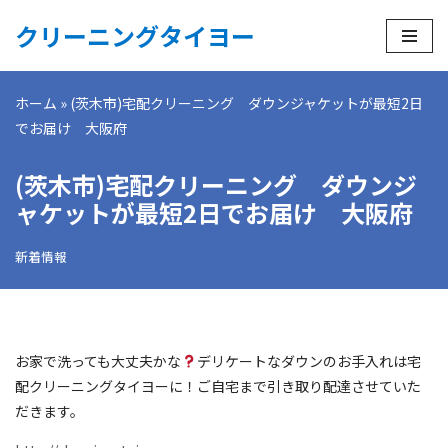
クリーニングタイヨー
コ
ン
ホーム
»
(茨木市)宅配クリーニング ダウンジャケットが最短2日
テ
でお届け 大阪府
ン
ツ
(茨木市)宅配クリーニング ダウンジ
へ
ス
ャケットが最短2日でお届け 大阪府
キ
ッ
新着情報
プ
お家で洗っても大丈夫かな
デリケートなダウンのお手入れは宅
配クリーニングタイヨーに！ご自宅まで引き取り配達させていた
だきます。