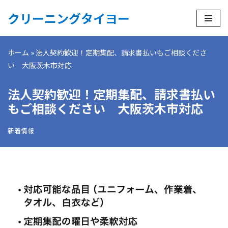
クリーニングタイヨー
コ
ン
ホーム
»
法人契約歓迎！定期集配、請求書払いもご相談くださ
テ
い 大阪茨木市対応
ン
ツ
法人契約歓迎！定期集配、請求書払い
へ
ス
もご相談ください 大阪茨木市対応
キ
ッ
新着情報
プ